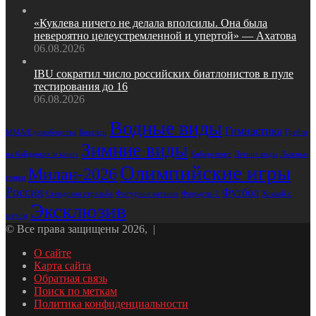
«Куклева ничего не делала вполсилы. Она была
невероятно целеустремленной и упертой» — Ахатова
06.08.2026
IBU сократил число российских биатлонистов в пуле
тестирования до 16
06.08.2026
Водные виды
Гимнастика
Биатлон
Гребля
MMA/Единоборства
Зимние виды
на байдарках и каноэ
Лыжные
Киберспорт
Летние виды
Олимпийские игры
Милан-2026
гонки
Россия
Футбол
Стендовая стрельба
Формула-1
Фигурное катание
Хоккей с
Эксклюзив
мячом
© Все права защищены 2026, |
О сайте
Карта сайта
Обратная связь
Поиск по меткам
Политика конфиденциальности