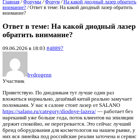
Главная
/
Форумы
/
Форум
/
На какой диодный лазер обратить
внимание?
/
Ответ в теме: На какой диодный лазер обратить
внимание?
Ответ в теме: На какой диодный лазер
обратить внимание?
09.06.2026 в 18:03
#48897
hydrogenn
Участник
Приветствую. По диодникам тут лучше один раз
вложиться нормально, дешёвый китай реально замучает
поломками. У нас в салоне стоит лазер от SALANO
https://salano.ru/category/diodnye-lazera/
— работает без
нареканий уже больше года, поток клиентов на эпиляции
держит спокойно, не перегревается. Это сейчас лучший
бренд оборудования для косметологов на нашем рынке, у
них вся линейка под российские реалии заточена и сервис