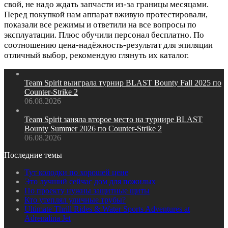
свой, не надо ждать запчасти из-за границы месяцами.
Перед покупкой нам аппарат вживую протестировали,
показали все режимы и ответили на все вопросы по
эксплуатации. Плюс обучили персонал бесплатно. По
соотношению цена-надёжность-результат для эпиляции
отличный выбор, рекомендую глянуть их каталог.
Team Spirit выиграла турнир BLAST Bounty Fall 2025 по
Counter‑Strike 2
06.08.2026
Team Spirit заняла второе место на турнире BLAST
Bounty Summer 2026 по Counter‑Strike 2
06.08.2026
Последние темы
Тут колодки по хорошей цене
Это лучший сейчас дом для пожилых
По проекту нужны защитные щиты
Кто утеплял уличные трубы?
Ultimate Thrill Rides & Water Sports Adventures at
Adrenalina Jet