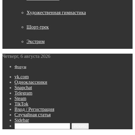
Художественная гимнастика
Шорт-трек
Экстрим
Четверг, 6 августа 2026
Форум
vk.com
Одноклассники
Snapchat
Telegram
Steam
TikTok
Вход / Регистрация
Случайная статья
Sidebar
Искать