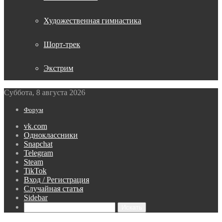
Художественная гимнастика
Шорт-трек
Экстрим
Суббота, 8 августа 2026
Форум
vk.com
Одноклассники
Snapchat
Telegram
Steam
TikTok
Вход / Регистрация
Случайная статья
Sidebar
Искать