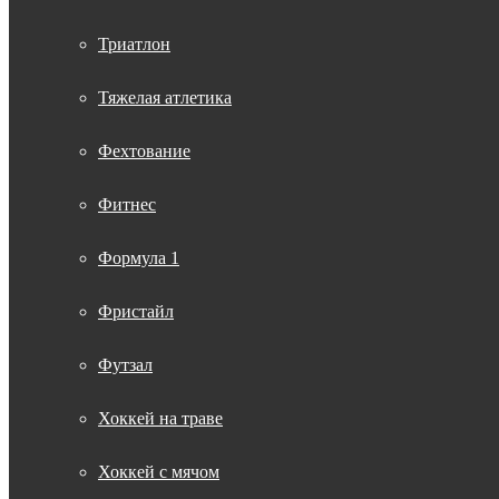
Триатлон
Тяжелая атлетика
Фехтование
Фитнес
Формула 1
Фристайл
Футзал
Хоккей на траве
Хоккей с мячом