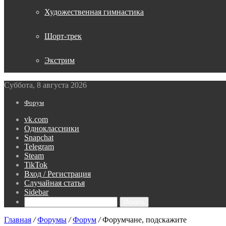
Художественная гимнастика
Шорт-трек
Экстрим
Суббота, 8 августа 2026
Форум
vk.com
Одноклассники
Snapchat
Telegram
Steam
TikTok
Вход / Регистрация
Случайная статья
Sidebar
Искать
Главная
/
Форумы
/
Форум
/
Форумчане, подскажите