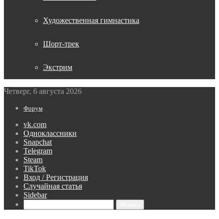
Художественная гимнастика
Шорт-трек
Экстрим
Четверг, 6 августа 2026
Форум
vk.com
Одноклассники
Snapchat
Telegram
Steam
TikTok
Вход / Регистрация
Случайная статья
Sidebar
Искать