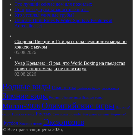
Это лучший сейчас дом для пожилых
По проекту нужны защитные щиты
Кто утеплял уличные трубы?
Ultimate Thrill Rides & Water Sports Adventures at
Adrenalina Jet
Сборная Швеции в 15‑й раз стала чемпионом мира по
хоккею с мячом
05.08.2026
Умар Кремлев: «Я рад, что World Boxing на пьедестал
ставят спортсмена, а не политику»
02.08.2026
Водные виды
Гимнастика
Гребля на байдарках и каноэ
Зимние виды
Лыжные гонки
Керлинг
Летние виды
Олимпийские игры
Милан-2026
Парусный
Россия
Стендовая стрельба
Формула-1
спорт
Прыжки в воду
Фигурное катание
Эксклюзив
Футбол
Хоккей с мячом
© Все права защищены 2026, |