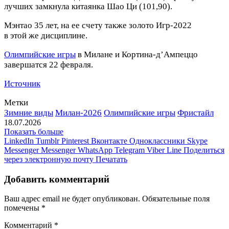
лучших замкнула китаянка Шао Ци (101,90).
Мэнтао 35 лет, на ее счету также золото Игр‑2022
в этой же дисциплине.
Олимпийские игры
в Милане и Кортина‑д’Ампеццо
завершатся 22 февраля.
Источник
Метки
Зимние виды
Милан-2026
Олимпийские игры
Фристайл
18.07.2026
Показать больше
LinkedIn
Tumblr
Pinterest
Вконтакте
Одноклассники
Skype
Messenger
Messenger
WhatsApp
Telegram
Viber
Line
Поделиться
через электронную почту
Печатать
Добавить комментарий
Ваш адрес email не будет опубликован.
Обязательные поля
помечены
*
Комментарий
*