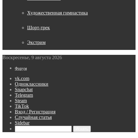
Художественная гимнастика
Шорт-трек
Экстрим
Воскресенье, 9 августа 2026
Форум
vk.com
Одноклассники
Snapchat
Telegram
Steam
TikTok
Вход / Регистрация
Случайная статья
Sidebar
Искать