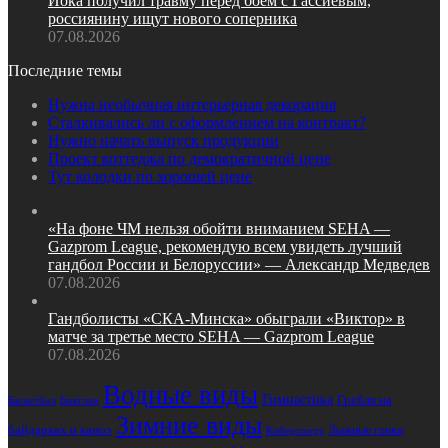
Йока получил травму перед боем с Гассиевым,
россиянину ищут нового соперника
07.08.2026
Последние темы
Нужна необычная интерьерная декорация
Сталкивались ли с оформлением на контракт?
Нужно начать выпуск продукции
Проект коттеджа по демократичной цене
Тут колодки по хорошей цене
«На фоне ЧМ нельзя обойти вниманием SEHA —
Gazprom League, рекомендую всем увидеть лучший
гандбол России и Белоруссии» — Александр Медведев
07.08.2026
Гандболисты «СКА‑Минска» обыграли «Виктор» в
матче за третье место SEHA — Gazprom League
07.08.2026
Водные виды
Гимнастика
Гребля на
Биатлон
Баскетбол
Зимние виды
байдарках и каноэ
Лыжные гонки
Киберспорт