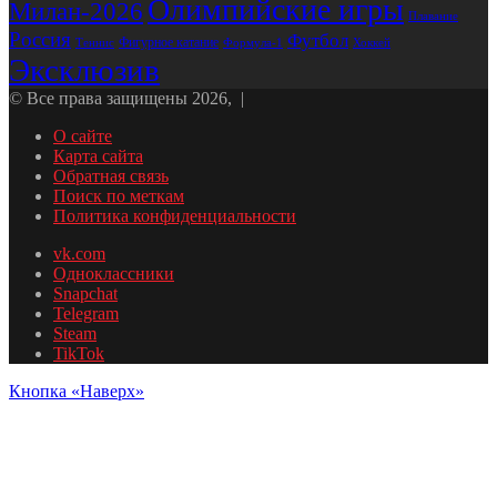
Олимпийские игры
Милан-2026
Плавание
Россия
Футбол
Фигурное катание
Формула-1
Хоккей
Теннис
Эксклюзив
© Все права защищены 2026, |
О сайте
Карта сайта
Обратная связь
Поиск по меткам
Политика конфиденциальности
vk.com
Одноклассники
Snapchat
Telegram
Steam
TikTok
Кнопка «Наверх»