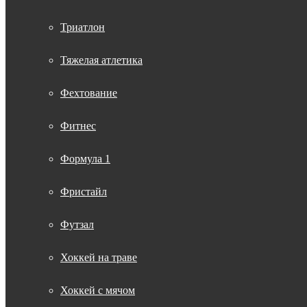
Триатлон
Тяжелая атлетика
Фехтование
Фитнес
Формула 1
Фристайл
Футзал
Хоккей на траве
Хоккей с мячом