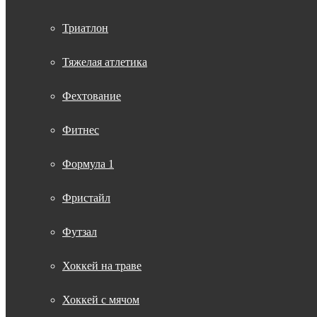
Триатлон
Тяжелая атлетика
Фехтование
Фитнес
Формула 1
Фристайл
Футзал
Хоккей на траве
Хоккей с мячом