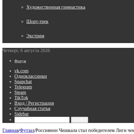
Художественная гимнастика
Шорт-трек
Экстрим
Четверг, 6 августа 2026
Форум
vk.com
Одноклассники
Snapchat
Telegram
Steam
TikTok
Вход / Регистрация
Случайная статья
Sidebar
Искать
Главная
/
Футзал
/
Россиянин Чишкала стал победителем Лиги чем