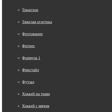
Триатлон
Тяжелая атлетика
Фехтование
Фитнес
Формула 1
Фристайл
Футзал
Хоккей на траве
Хоккей с мячом