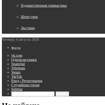
Художественная гимнастика
Шорт-трек
Экстрим
Четверг, 6 августа 2026
Форум
vk.com
Одноклассники
Snapchat
Telegram
Steam
TikTok
Вход / Регистрация
Случайная статья
Sidebar
Искать