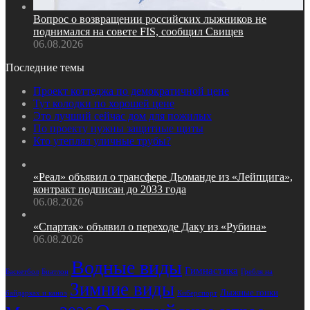
Вопрос о возвращении российских лыжников не
поднимался на совете FIS, сообщил Свищев
06.08.2026
Последние темы
Проект коттеджа по демократичной цене
Тут колодки по хорошей цене
Это лучший сейчас дом для пожилых
По проекту нужны защитные щиты
Кто утеплял уличные трубы?
«Реал» объявил о трансфере Дьоманде из «Лейпцига»,
контракт подписан до 2033 года
06.08.2026
«Спартак» объявил о переходе Даку из «Рубина»
06.08.2026
Водные виды
Гимнастика
Биатлон
Гребля на
Баскетбол
Зимние виды
Лыжные гонки
байдарках и каноэ
Киберспорт