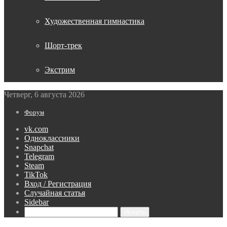
Художественная гимнастика
Шорт-трек
Экстрим
Четверг, 6 августа 2026
Форум
vk.com
Одноклассники
Snapchat
Telegram
Steam
TikTok
Вход / Регистрация
Случайная статья
Sidebar
Искать