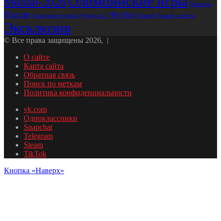
Олимпийские игры
Милан-2026
Плавание
Россия
Футбол
Стендовая стрельба
Формула-1
Хоккей
Хоккей с мячом
Эксклюзив
© Все права защищены 2026, |
О сайте
Карта сайта
Обратная связь
Поиск по меткам
Политика конфиденциальности
vk.com
Одноклассники
Snapchat
Telegram
Steam
TikTok
Кнопка «Наверх»