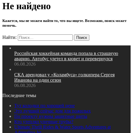
Не найдено
Кажется, мы не можем найти то, что вы ищете. Возможно, поиск может
помочь.
Найти:
Российская хоккейная команда попала в страшную
аварию. Автобус улетел в кювет и перевернулся
06.08.2026
СКА арендовал у «Коламбуса» голкипера Сергея
Иванова на один сезон
06.08.2026
Последние темы
Тут колодки по хорошей цене
Это лучший сейчас дом для пожилых
По проекту нужны защитные щиты
Кто утеплял уличные трубы?
Ultimate Thrill Rides & Water Sports Adventures at
Adrenalina Jet