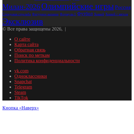
Олимпийские игры
Милан-2026
Россия
Футбол
Стендовая стрельба
Формула-1
Хоккей
Фигурное катание
Хоккей с мячом
Эксклюзив
© Все права защищены 2026, |
О сайте
Карта сайта
Обратная связь
Поиск по меткам
Политика конфиденциальности
vk.com
Одноклассники
Snapchat
Telegram
Steam
TikTok
Кнопка «Наверх»