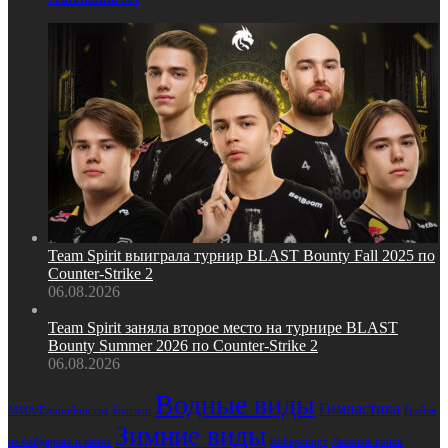
Team Spirit выиграла турнир BLAST Bounty Fall 2025 по
Counter‑Strike 2
06.08.2026
Team Spirit заняла второе место на турнире BLAST
Bounty Summer 2026 по Counter‑Strike 2
06.08.2026
Водные виды
Гимнастика
Биатлон
Гребля
MMA/Единоборства
Зимние виды
на байдарках и каноэ
Лыжные гонки
Киберспорт