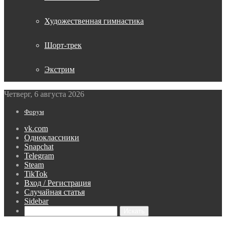
Художественная гимнастика
Шорт-трек
Экстрим
Четверг, 6 августа 2026
Форум
vk.com
Одноклассники
Snapchat
Telegram
Steam
TikTok
Вход / Регистрация
Случайная статья
Sidebar
Искать