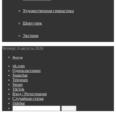
Художественная гимнастика
Шорт-трек
Экстрим
Четверг, 6 августа 2026
Форум
vk.com
Одноклассники
Snapchat
Telegram
Steam
TikTok
Вход / Регистрация
Случайная статья
Sidebar
Искать