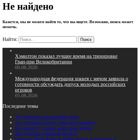
Не найдено
Кажется, мы не можем найти то, что вы ищете. Возможно, поиск может
помочь.
Найти:
Хэмилтон показал лучшее время на тренировке
Гран‑при Великобритании
06.08.2026
Международная федерация хоккея с мячом заявила о
готовности обсуждать допуск молодых российских
игроков
05.08.2026
Последние темы
Тут колодки по хорошей цене
Это лучший сейчас дом для пожилых
По проекту нужны защитные щиты
Кто утеплял уличные трубы?
Ultimate Thrill Rides & Water Sports Adventures at