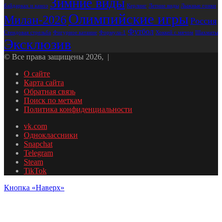
Зимние виды
байдарках и каноэ
Лыжные гонки
Керлинг
Летние виды
Олимпийские игры
Милан-2026
Россия
Футбол
Стендовая стрельба
Формула-1
Фигурное катание
Хоккей с мячом
Шахматы
Эксклюзив
© Все права защищены 2026, |
О сайте
Карта сайта
Обратная связь
Поиск по меткам
Политика конфиденциальности
vk.com
Одноклассники
Snapchat
Telegram
Steam
TikTok
Кнопка «Наверх»