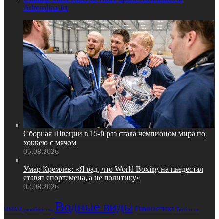
Adrenalina Jet
Сборная Швеции в 15‑й раз стала чемпионом мира по
хоккею с мячом
05.08.2026
Умар Кремлев: «Я рад, что World Boxing на пьедестал
ставят спортсмена, а не политику»
02.08.2026
Водные виды
Гимнастика
Гребля на
MMA/Единоборства