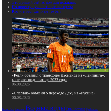
Это лучший сейчас дом для пожилых
По проекту нужны защитные щиты
Кто утеплял уличные трубы?
«Реал» объявил о трансфере Дьоманде из «Лейпцига»,
контракт подписан до 2033 года
06.08.2026
«Спартак» объявил о переходе Даку из «Рубина»
06.08.2026
Водные виды
Гимнастика
Биатлон
Гребля на
Баскетбол