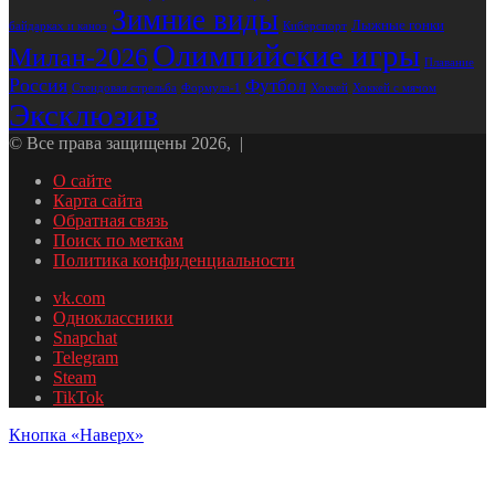
Зимние виды
Лыжные гонки
байдарках и каноэ
Киберспорт
Олимпийские игры
Милан-2026
Плавание
Россия
Футбол
Стендовая стрельба
Формула-1
Хоккей
Хоккей с мячом
Эксклюзив
© Все права защищены 2026, |
О сайте
Карта сайта
Обратная связь
Поиск по меткам
Политика конфиденциальности
vk.com
Одноклассники
Snapchat
Telegram
Steam
TikTok
Кнопка «Наверх»