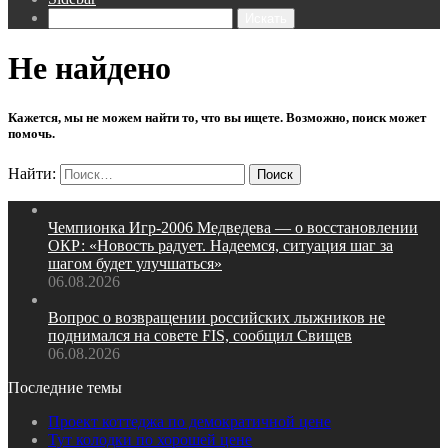
Искать
Не найдено
Кажется, мы не можем найти то, что вы ищете. Возможно, поиск может
помочь.
Найти:
Чемпионка Игр‑2006 Медведева — о восстановлении
ОКР: «Новость радует. Надеемся, ситуация шаг за
шагом будет улучшаться»
06.08.2026
Вопрос о возвращении российских лыжников не
поднимался на совете FIS, сообщил Свищев
06.08.2026
Последние темы
Проект коттеджа по демократичной цене
Тут колодки по хорошей цене