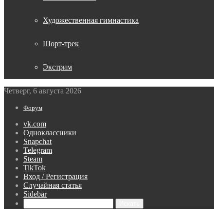
Художественная гимнастика
Шорт-трек
Экстрим
Четверг, 6 августа 2026
Форум
vk.com
Одноклассники
Snapchat
Telegram
Steam
TikTok
Вход / Регистрация
Случайная статья
Sidebar
Искать