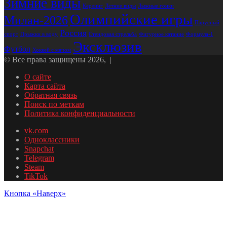
Зимние виды
Лыжные гонки
Керлинг
Летние виды
Олимпийские игры
Милан-2026
Парусный
Россия
Стендовая стрельба
Формула-1
спорт
Прыжки в воду
Фигурное катание
Эксклюзив
Футбол
Хоккей с мячом
© Все права защищены 2026, |
О сайте
Карта сайта
Обратная связь
Поиск по меткам
Политика конфиденциальности
vk.com
Одноклассники
Snapchat
Telegram
Steam
TikTok
Кнопка «Наверх»