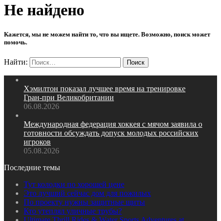
Не найдено
Кажется, мы не можем найти то, что вы ищете. Возможно, поиск может
помочь.
Найти:
Хэмилтон показал лучшее время на тренировке
Гран‑при Великобритании
06.08.2026
Международная федерация хоккея с мячом заявила о
готовности обсуждать допуск молодых российских
игроков
05.08.2026
Последние темы
Тут колодки по хорошей цене
Это лучший сейчас дом для пожилых
По проекту нужны защитные щиты
Кто утеплял уличные трубы?
Ultimate Thrill Rides & Water Sports Adventures at