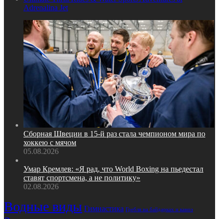
Adrenalina Jet
Сборная Швеции в 15‑й раз стала чемпионом мира по
хоккею с мячом
05.08.2026
Умар Кремлев: «Я рад, что World Boxing на пьедестал
ставят спортсмена, а не политику»
02.08.2026
Водные виды
Гимнастика
Гребля на байдарках и каноэ