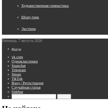
Художественная гимнастика
Шорт-трек
Экстрим
Пятница, 7 августа 2026
Форум
vk.com
Одноклассники
Snapchat
Telegram
Steam
TikTok
Вход / Регистрация
Случайная статья
Sidebar
Искать