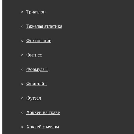
Триатлон
Тяжелая атлетика
Фехтование
Фитнес
Формула 1
Фристайл
Футзал
Хоккей на траве
Хоккей с мячом