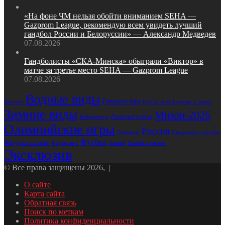
«На фоне ЧМ нельзя обойти вниманием SEHA —
Gazprom League, рекомендую всем увидеть лучший
гандбол России и Белоруссии» — Александр Медведев
07.08.2026
Гандболисты «СКА‑Минска» обыграли «Виктор» в
матче за третье место SEHA — Gazprom League
07.08.2026
Водные виды
Гимнастика
Биатлон
Гребля на байдарках и каноэ
Зимние виды
Милан-2026
Лыжные гонки
Киберспорт
Олимпийские игры
Россия
Стендовая стрельба
Плавание
Футбол
Фигурное катание
Формула-1
Хоккей
Хоккей с мячом
Эксклюзив
© Все права защищены 2026, |
О сайте
Карта сайта
Обратная связь
Поиск по меткам
Политика конфиденциальности