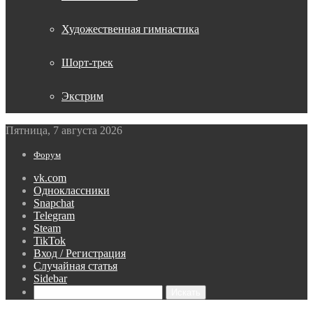
Художественная гимнастика
Шорт-трек
Экстрим
Пятница, 7 августа 2026
Форум
vk.com
Одноклассники
Snapchat
Telegram
Steam
TikTok
Вход / Регистрация
Случайная статья
Sidebar
Искать