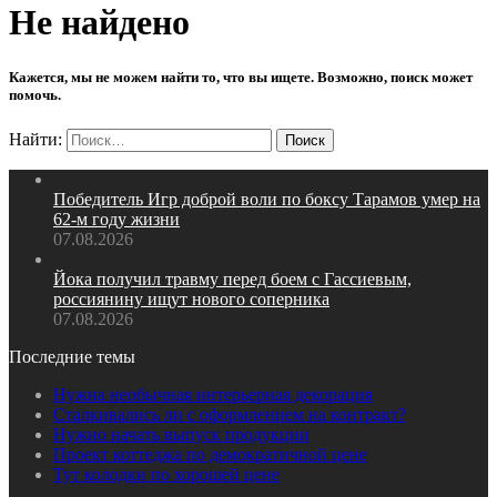
Не найдено
Кажется, мы не можем найти то, что вы ищете. Возможно, поиск может
помочь.
Найти:
Победитель Игр доброй воли по боксу Тарамов умер на
62‑м году жизни
07.08.2026
Йока получил травму перед боем с Гассиевым,
россиянину ищут нового соперника
07.08.2026
Последние темы
Нужна необычная интерьерная декорация
Сталкивались ли с оформлением на контракт?
Нужно начать выпуск продукции
Проект коттеджа по демократичной цене
Тут колодки по хорошей цене