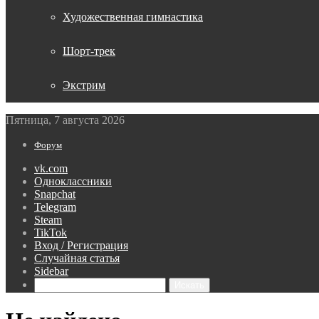
Художественная гимнастика
Шорт-трек
Экстрим
Пятница, 7 августа 2026
Форум
vk.com
Одноклассники
Snapchat
Telegram
Steam
TikTok
Вход / Регистрация
Случайная статья
Sidebar
Искать