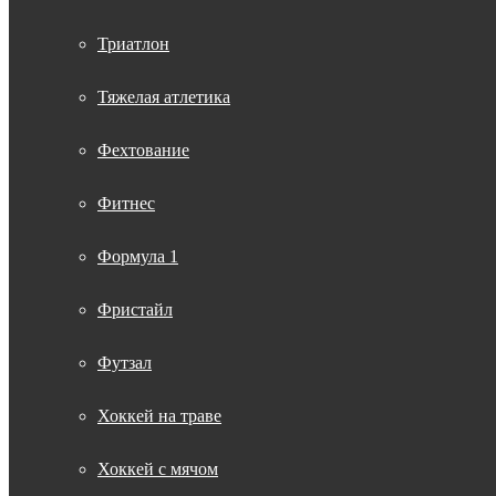
Триатлон
Тяжелая атлетика
Фехтование
Фитнес
Формула 1
Фристайл
Футзал
Хоккей на траве
Хоккей с мячом