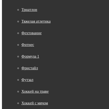
Триатлон
Тяжелая атлетика
Фехтование
Фитнес
Формула 1
Фристайл
Футзал
Хоккей на траве
Хоккей с мячом