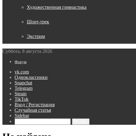
Художественная гимнастика
Шорт-трек
Экстрим
Суббота, 8 августа 2026
Форум
vk.com
Одноклассники
Snapchat
Telegram
Steam
TikTok
Вход / Регистрация
Случайная статья
Sidebar
Искать