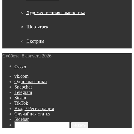
Художественная гимнастика
Шорт-трек
Экстрим
Суббота, 8 августа 2026
Форум
vk.com
Одноклассники
Snapchat
Telegram
Steam
TikTok
Вход / Регистрация
Случайная статья
Sidebar
Искать