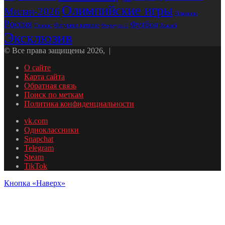
Олимпийские игры
Милан-2026
Плавание
Россия
Футбол
Фигурное катание
Формула-1
Хоккей
Теннис
Эксклюзив
© Все права защищены 2026, |
О сайте
Карта сайта
Обратная связь
Поиск по меткам
Политика конфиденциальности
vk.com
Одноклассники
Snapchat
Telegram
Steam
TikTok
Кнопка «Наверх»