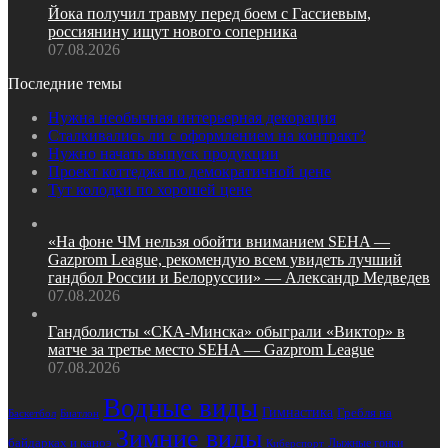
Йока получил травму перед боем с Гассиевым,
россиянину ищут нового соперника
07.08.2026
Последние темы
Нужна необычная интерьерная декорация
Сталкивались ли с оформлением на контракт?
Нужно начать выпуск продукции
Проект коттеджа по демократичной цене
Тут колодки по хорошей цене
«На фоне ЧМ нельзя обойти вниманием SEHA —
Gazprom League, рекомендую всем увидеть лучший
гандбол России и Белоруссии» — Александр Медведев
07.08.2026
Гандболисты «СКА‑Минска» обыграли «Виктор» в
матче за третье место SEHA — Gazprom League
07.08.2026
Водные виды
Гимнастика
Гребля на
Биатлон
Баскетбол
Зимние виды
байдарках и каноэ
Лыжные гонки
Киберспорт