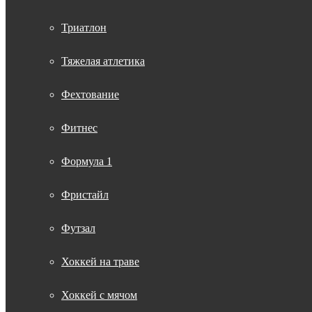
Триатлон
Тяжелая атлетика
Фехтование
Фитнес
Формула 1
Фристайл
Футзал
Хоккей на траве
Хоккей с мячом