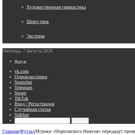
Художественная гимнастика
Шорт-трек
Экстрим
Пятница, 7 августа 2026
Форум
vk.com
Одноклассники
Snapchat
Telegram
Steam
TikTok
Вход / Регистрация
Случайная статья
Sidebar
Искать
Главная
/
Футзал
/
Игроки «Норильского Никеля» передадут прем