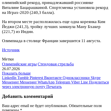
олимпийский рекорд, принадлежавший россиянке
Виталине Бацарашкиной. Спортсменка установила рекорд
на Играх‑2020 (240,3 балла).
На втором месте расположилась еще одна кореянка Ким
Йеджи (241,3), тройку лучших замкнула Ману Бхакер
(221,7) из Индии.
Олимпиада в столице Франции завершится 11 августа.
Источник
Метки
Олимпийские игры
Стендовая стрельба
26.07.2026
Показать больше
LinkedIn
Tumblr
Pinterest
Вконтакте
Одноклассники
Skype
Messenger
Messenger
WhatsApp
Telegram
Viber
Line
Поделиться
через электронную почту
Печатать
Добавить комментарий
Ваш адрес email не будет опубликован.
Обязательные поля
помечены
*