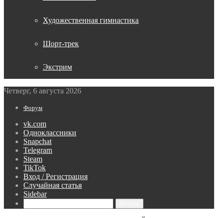
Художественная гимнастика
Шорт-трек
Экстрим
Четверг, 6 августа 2026
Форум
vk.com
Одноклассники
Snapchat
Telegram
Steam
TikTok
Вход / Регистрация
Случайная статья
Sidebar
Искать