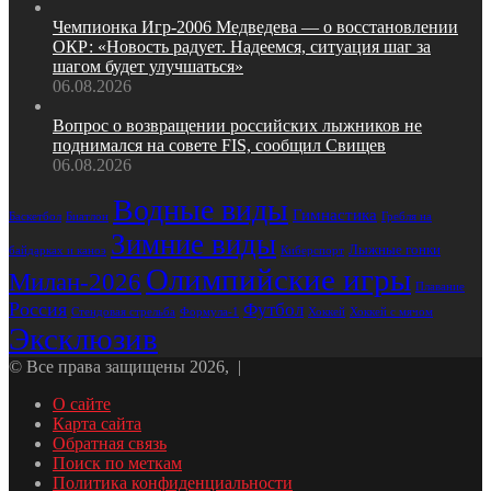
Чемпионка Игр‑2006 Медведева — о восстановлении
ОКР: «Новость радует. Надеемся, ситуация шаг за
шагом будет улучшаться»
06.08.2026
Вопрос о возвращении российских лыжников не
поднимался на совете FIS, сообщил Свищев
06.08.2026
Водные виды
Гимнастика
Биатлон
Гребля на
Баскетбол
Зимние виды
Лыжные гонки
байдарках и каноэ
Киберспорт
Олимпийские игры
Милан-2026
Плавание
Россия
Футбол
Стендовая стрельба
Формула-1
Хоккей
Хоккей с мячом
Эксклюзив
© Все права защищены 2026, |
О сайте
Карта сайта
Обратная связь
Поиск по меткам
Политика конфиденциальности