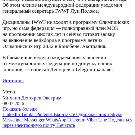
Об этом членов международной федерации уведомил
генеральный секретарь IWWF Луи Поломе.
Дисциплины IWWF не входят в программу Олимпийских
игр, но сама федерация — полноправный член МОК
на протяжении многих лет и сейчас готовит заявку
на включение вейкборда в программу летних
Олимпийских игр 2032 в Брисбене, Австралия.
В ближайшие недели ожидаем новых решений
от международных федераций по допуску наших
юниоров, — написал Дегтярев в Telegram‑канале.
Источник
Метки
Михаил Дегтярев
Экстрим
08.07.2026
Показать больше
LinkedIn
Tumblr
Pinterest
Вконтакте
Одноклассники
Skype
Messenger
Messenger
WhatsApp
Telegram
Viber
Line
Поделиться
через электронную почту
Печатать