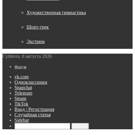
Художественная гимнастика
Шорт-трек
Экстрим
Суббота, 8 августа 2026
Форум
vk.com
Одноклассники
Snapchat
Telegram
Steam
TikTok
Вход / Регистрация
Случайная статья
Sidebar
Искать