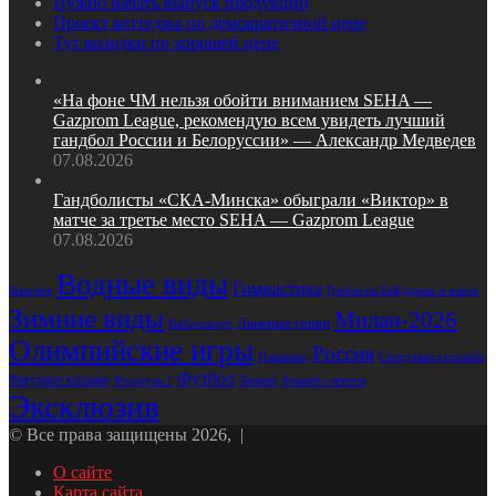
Нужно начать выпуск продукции
Проект коттеджа по демократичной цене
Тут колодки по хорошей цене
«На фоне ЧМ нельзя обойти вниманием SEHA —
Gazprom League, рекомендую всем увидеть лучший
гандбол России и Белоруссии» — Александр Медведев
07.08.2026
Гандболисты «СКА‑Минска» обыграли «Виктор» в
матче за третье место SEHA — Gazprom League
07.08.2026
Водные виды
Гимнастика
Биатлон
Гребля на байдарках и каноэ
Зимние виды
Милан-2026
Лыжные гонки
Киберспорт
Олимпийские игры
Россия
Стендовая стрельба
Плавание
Футбол
Фигурное катание
Формула-1
Хоккей
Хоккей с мячом
Эксклюзив
© Все права защищены 2026, |
О сайте
Карта сайта