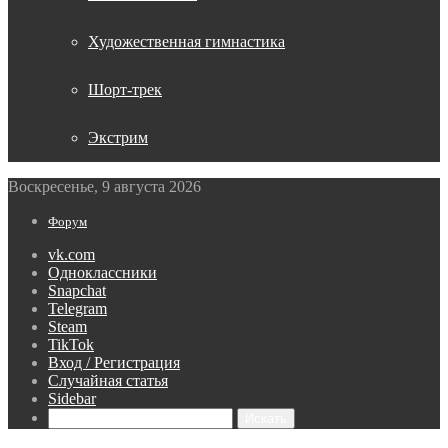
Художественная гимнастика
Шорт-трек
Экстрим
Воскресенье, 9 августа 2026
Форум
vk.com
Одноклассники
Snapchat
Telegram
Steam
TikTok
Вход / Регистрация
Случайная статья
Sidebar
Искать