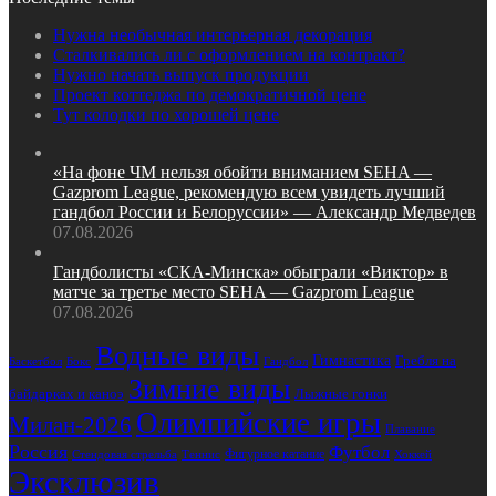
Нужна необычная интерьерная декорация
Сталкивались ли с оформлением на контракт?
Нужно начать выпуск продукции
Проект коттеджа по демократичной цене
Тут колодки по хорошей цене
«На фоне ЧМ нельзя обойти вниманием SEHA —
Gazprom League, рекомендую всем увидеть лучший
гандбол России и Белоруссии» — Александр Медведев
07.08.2026
Гандболисты «СКА‑Минска» обыграли «Виктор» в
матче за третье место SEHA — Gazprom League
07.08.2026
Водные виды
Гимнастика
Гребля на
Баскетбол
Бокс
Гандбол
Зимние виды
байдарках и каноэ
Лыжные гонки
Олимпийские игры
Милан-2026
Плавание
Россия
Футбол
Фигурное катание
Стендовая стрельба
Хоккей
Теннис
Эксклюзив