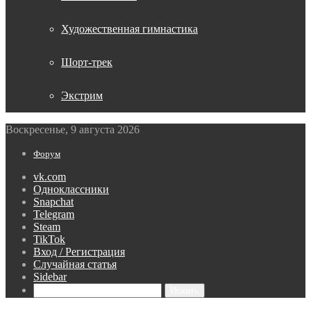
Художественная гимнастика
Шорт-трек
Экстрим
Воскресенье, 9 августа 2026
Форум
vk.com
Одноклассники
Snapchat
Telegram
Steam
TikTok
Вход / Регистрация
Случайная статья
Sidebar
Искать