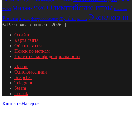
Олимпийские игры
Милан-2026
гонки
Плавание
Эксклюзив
Россия
Футбол
Фигурное катание
Хоккей
Теннис
© Все права защищены 2026, |
О сайте
Карта сайта
Обратная связь
Поиск по меткам
Политика конфиденциальности
vk.com
Одноклассники
Snapchat
Telegram
Steam
TikTok
Кнопка «Наверх»