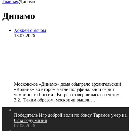
Главная
/
Динамо
Динамо
Хоккей с мячом
13.07.2026
Московское «Динамо» вышло в
финал чемпионата России,
«Енисей» сравнял счет в серии со
«СКА-Нефтяником»
Московское «Динамо» дома обыграло архангельский
«Водник» во втором матче полуфинальной серии
чемпионата России. Встреча завершилась со счетом
3:2. Таким образом, москвичи вышли…
Победитель Игр доброй воли по боксу Тарамов умер на
62‑м году жизни
07.08.2026