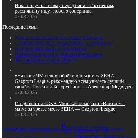
Йока получил травму перед боем с Гассиевым,
россиянину ищут нового соперника
07.08.2026
Последние темы
Нужна необычная интерьерная декорация
Сталкивались ли с оформлением на контракт?
Нужно начать выпуск продукции
Проект коттеджа по демократичной цене
Тут колодки по хорошей цене
«На фоне ЧМ нельзя обойти вниманием SEHA —
Gazprom League, рекомендую всем увидеть лучший
гандбол России и Белоруссии» — Александр Медведев
07.08.2026
Гандболисты «СКА‑Минска» обыграли «Виктор» в
матче за третье место SEHA — Gazprom League
07.08.2026
Водные виды
Академическая гребля
Баскетбол
Бокс
Гандбол
Зимние виды
Гимнастика
Гребля на байдарках и каноэ
Лыжные