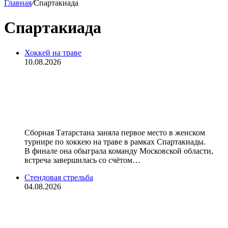
Главная
/
Спартакиада
Спартакиада
Хоккей на траве
10.08.2026
Спортсменки Татарстана
завоевали золото в турнире по
хоккею на траве на Спартакиаде
Сборная Татарстана заняла первое место в женском
турнире по хоккею на траве в рамках Спартакиады.
В финале она обыграла команду Московской области,
встреча завершилась со счётом…
Стендовая стрельба
04.08.2026
Землин и Бояршинова завоевали
золото в ските в соревнованиях