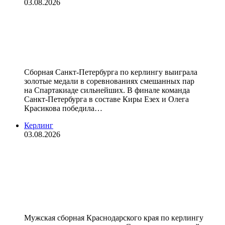
03.08.2026
Сборная Санкт‑Петербурга по
керлингу выиграла соревнования
смешанных пар на Спартакиаде
Сборная Санкт‑Петербурга по керлингу выиграла
золотые медали в соревнованиях смешанных пар
на Спартакиаде сильнейших. В финале команда
Санкт‑Петербурга в составе Киры Езех и Олега
Красикова победила…
Керлинг
03.08.2026
Сборная Краснодарского края
стала победителем мужского
турнира по керлингу на
Спартакиаде
Мужская сборная Краснодарского края по керлингу