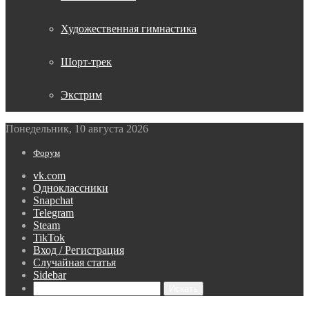
Художественная гимнастика
Шорт-трек
Экстрим
Понедельник, 10 августа 2026
Форум
vk.com
Одноклассники
Snapchat
Telegram
Steam
TikTok
Вход / Регистрация
Случайная статья
Sidebar
Искать