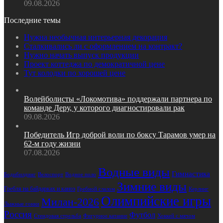
09.08.2026
Последние темы
Нужна необычная интерьерная декорация
Сталкивались ли с оформлением на контракт?
Нужно начать выпуск продукции
Проект коттеджа по демократичной цене
Тут колодки по хорошей цене
Волейболисты «Локомотива» поддержали партнера по
команде Деру, у которого диагностировали рак
09.08.2026
Победитель Игр доброй воли по боксу Тарамов умер на
62‑м году жизни
07.08.2026
Водные виды
Гимнастика
Бодибилдинг
Велоспорт
Водное поло
Зимние виды
Гребля на байдарках и каноэ
Гребной слалом
Керлинг
Олимпийские игры
Милан-2026
Лыжные гонки
Россия
Футбол
Стендовая стрельба
Фигурное катание
Хоккей с мячом