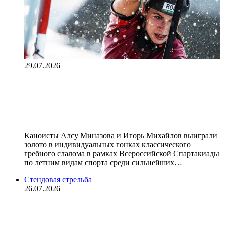
29.07.2026
Миназова и Михайлов выиграли
золото в гребном слаломе на
Спартакиаде
Каноисты Алсу Миназова и Игорь Михайлов выиграли
золото в индивидуальных гонках классического
гребного слалома в рамках Всероссийской Спартакиады
по летним видам спорта среди сильнейших…
Стендовая стрельба
26.07.2026
Землин завоевал золото в ските на
Спартакиаде