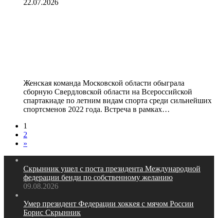
22.07.2026
Женская команда Московской
области по хоккею на траве
обыграла сборную Свердловской
области на Спартакиаде
Женская команда Московской области обыграла
сборную Свердловской области на Всероссийской
спартакиаде по летним видам спорта среди сильнейших
спортсменов 2022 года. Встреча в рамках…
1
2
»
Скрынник ушел с поста президента Международной
федерации бенди по собственному желанию
09.08.2026
Умер президент Федерации хоккея с мячом России
Борис Скрынник