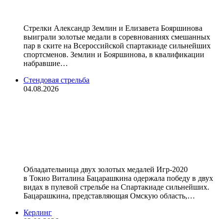
смешанных пар на Спартакиаде
Стрелки Александр Землин и Елизавета Бояршинова
выиграли золотые медали в соревнованиях смешанных
пар в ските на Всероссийской спартакиаде сильнейших
спортсменов. Землин и Бояршинова, в квалификации
набравшие…
Стендовая стрельба
04.08.2026
Двукратная олимпийская
чемпионка по пулевой стрельбе
Бацарашкина взяла два золота
Спартакиады
Обладательница двух золотых медалей Игр‑2020
в Токио Виталина Бацарашкина одержала победу в двух
видах в пулевой стрельбе на Спартакиаде сильнейших.
Бацарашкина, представляющая Омскую область,…
Керлинг