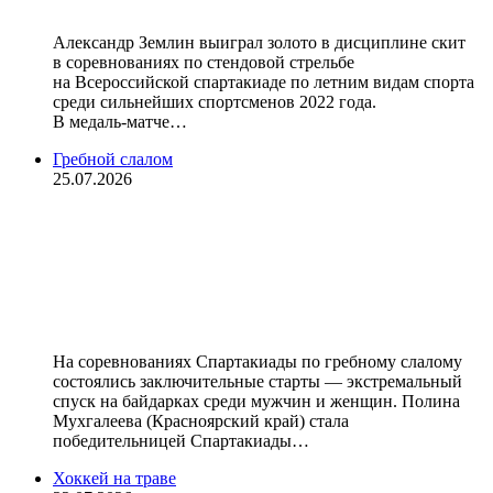
Александр Землин выиграл золото в дисциплине скит
в соревнованиях по стендовой стрельбе
на Всероссийской спартакиаде по летним видам спорта
среди сильнейших спортсменов 2022 года.
В медаль‑матче…
Гребной слалом
25.07.2026
Мухгалеева и Лабасов выиграли
золото Спартакиады в гребном
слаломе в экстремальном спуске на
байдарках
На соревнованиях Спартакиады по гребному слалому
состоялись заключительные старты — экстремальный
спуск на байдарках среди мужчин и женщин. Полина
Мухгалеева (Красноярский край) стала
победительницей Спартакиады…
Хоккей на траве