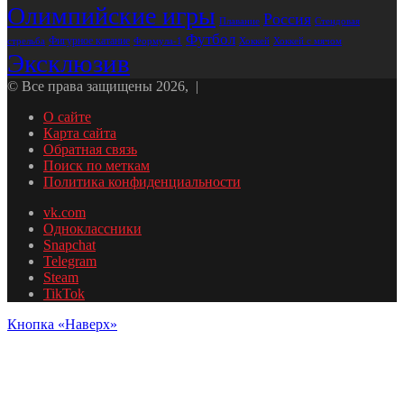
Олимпийские игры
Россия
Стендовая
Плавание
Футбол
Фигурное катание
стрельба
Формула-1
Хоккей
Хоккей с мячом
Эксклюзив
© Все права защищены 2026, |
О сайте
Карта сайта
Обратная связь
Поиск по меткам
Политика конфиденциальности
vk.com
Одноклассники
Snapchat
Telegram
Steam
TikTok
Кнопка «Наверх»