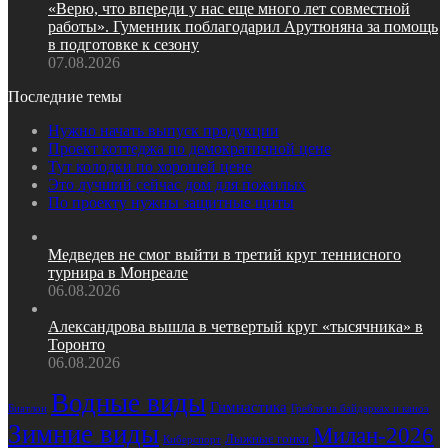
«Верю, что впереди у нас еще много лет совместной
работы». Гуменник поблагодарил Арутюняна за помощь
в подготовке к сезону
07.08.2026
Последние темы
Нужно начать выпуск продукции
Проект коттеджа по демократичной цене
Тут колодки по хорошей цене
Это лучший сейчас дом для пожилых
По проекту нужны защитные щиты
Медведев не смог выйти в третий круг теннисного
турнира в Монреале
06.08.2026
Александрова вышла в четвертый круг «тысячника» в
Торонто
06.08.2026
Водные виды
Гимнастика
Биатлон
Гребля на байдарках и каноэ
Зимние виды
Милан-2026
Лыжные гонки
Киберспорт