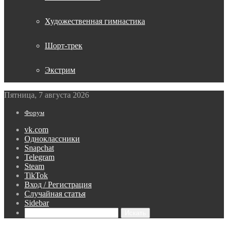
Художественная гимнастика
Шорт-трек
Экстрим
Пятница, 7 августа 2026
Форум
vk.com
Одноклассники
Snapchat
Telegram
Steam
TikTok
Вход / Регистрация
Случайная статья
Sidebar
Искать