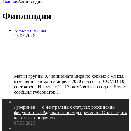
Главная
/
Финляндия
Финляндия
Хоккей с мячом
13.07.2026
Иркутск примет чемпионат мира
по хоккею с мячом осенью 2021
года
Матчи группы А чемпионата мира по хоккею с мячом,
отмененные в марте–апреле 2020 года из-за COVID-19,
состоятся в Иркутске 11–17 октября этого года. Об этом
сообщил губернатор…
Губерниев — о нейтральных статусах российских
фигуристов: «Радоваться преждевременно. Стоит ждать
каких‑то заподлянок»
07.08.2026