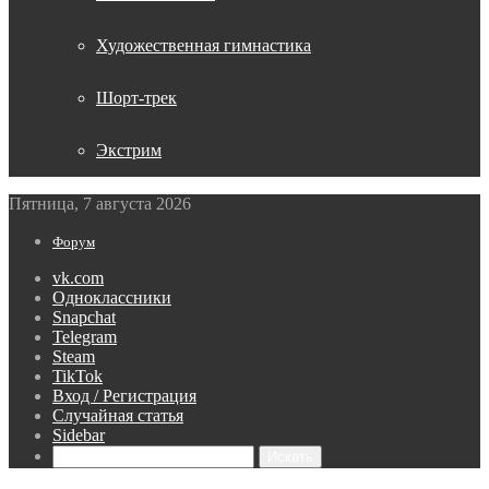
Художественная гимнастика
Шорт-трек
Экстрим
Пятница, 7 августа 2026
Форум
vk.com
Одноклассники
Snapchat
Telegram
Steam
TikTok
Вход / Регистрация
Случайная статья
Sidebar
Искать