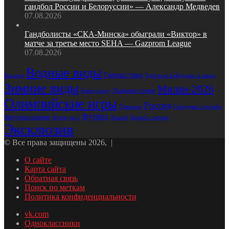
гандбол России и Белоруссии» — Александр Медведев
07.08.2026
Гандболисты «СКА‑Минска» обыграли «Виктор» в
матче за третье место SEHA — Gazprom League
07.08.2026
Водные виды
Гимнастика
Биатлон
Гребля на байдарках и каноэ
Зимние виды
Милан-2026
Лыжные гонки
Киберспорт
Олимпийские игры
Россия
Стендовая стрельба
Плавание
Футбол
Фигурное катание
Формула-1
Хоккей
Хоккей с мячом
Эксклюзив
© Все права защищены 2026, |
О сайте
Карта сайта
Обратная связь
Поиск по меткам
Политика конфиденциальности
vk.com
Одноклассники