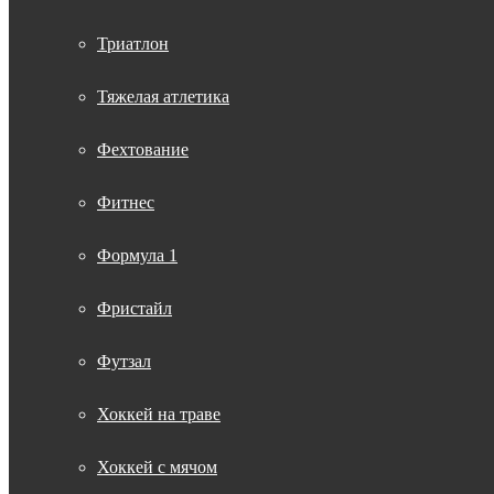
Триатлон
Тяжелая атлетика
Фехтование
Фитнес
Формула 1
Фристайл
Футзал
Хоккей на траве
Хоккей с мячом