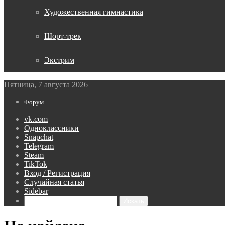
Художественная гимнастика
Шорт-трек
Экстрим
Пятница, 7 августа 2026
Форум
vk.com
Одноклассники
Snapchat
Telegram
Steam
TikTok
Вход / Регистрация
Случайная статья
Sidebar
Искать