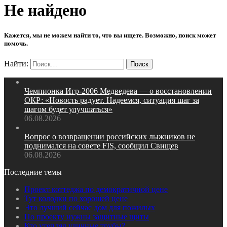
Не найдено
Кажется, мы не можем найти то, что вы ищете. Возможно, поиск может
помочь.
Найти:
Чемпионка Игр‑2006 Медведева — о восстановлении
ОКР: «Новость радует. Надеемся, ситуация шаг за
шагом будет улучшаться»
06.08.2026
Вопрос о возвращении российских лыжников не
поднимался на совете FIS, сообщил Свищев
06.08.2026
Последние темы
Проект коттеджа по демократичной цене
Тут колодки по хорошей цене
Это лучший сейчас дом для пожилых
По проекту нужны защитные щиты
Кто утеплял уличные трубы?