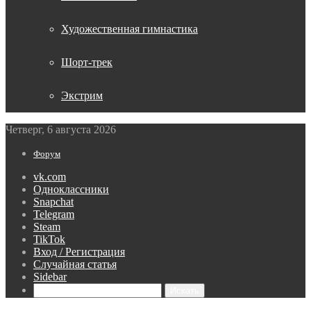
Художественная гимнастика
Шорт-трек
Экстрим
Четверг, 6 августа 2026
Форум
vk.com
Одноклассники
Snapchat
Telegram
Steam
TikTok
Вход / Регистрация
Случайная статья
Sidebar
Искать