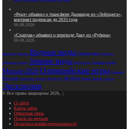
«Реал» объявил о трансфере Дьоманде из «Лейпцига»,
контракт подписан до 2033 года
06.08.2026
«Спартак» объявил о переходе Даку из «Рубина»
06.08.2026
Водные виды
Гимнастика
Биатлон
Гребля на
Баскетбол
Зимние виды
Лыжные гонки
байдарках и каноэ
Киберспорт
Олимпийские игры
Милан-2026
Плавание
Россия
Футбол
Стендовая стрельба
Формула-1
Хоккей
Хоккей с мячом
Эксклюзив
© Все права защищены 2026, |
О сайте
Карта сайта
Обратная связь
Поиск по меткам
Политика конфиденциальности