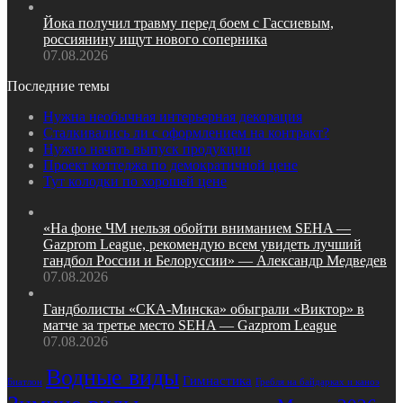
Йока получил травму перед боем с Гассиевым,
россиянину ищут нового соперника
07.08.2026
Последние темы
Нужна необычная интерьерная декорация
Сталкивались ли с оформлением на контракт?
Нужно начать выпуск продукции
Проект коттеджа по демократичной цене
Тут колодки по хорошей цене
«На фоне ЧМ нельзя обойти вниманием SEHA —
Gazprom League, рекомендую всем увидеть лучший
гандбол России и Белоруссии» — Александр Медведев
07.08.2026
Гандболисты «СКА‑Минска» обыграли «Виктор» в
матче за третье место SEHA — Gazprom League
07.08.2026
Водные виды
Гимнастика
Биатлон
Гребля на байдарках и каноэ