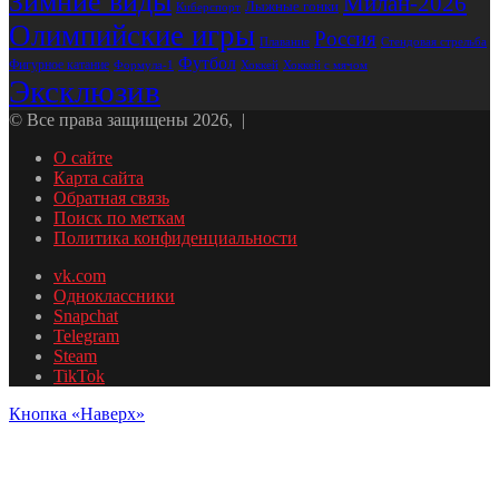
Зимние виды
Милан-2026
Лыжные гонки
Киберспорт
Олимпийские игры
Россия
Стендовая стрельба
Плавание
Футбол
Фигурное катание
Формула-1
Хоккей
Хоккей с мячом
Эксклюзив
© Все права защищены 2026, |
О сайте
Карта сайта
Обратная связь
Поиск по меткам
Политика конфиденциальности
vk.com
Одноклассники
Snapchat
Telegram
Steam
TikTok
Кнопка «Наверх»