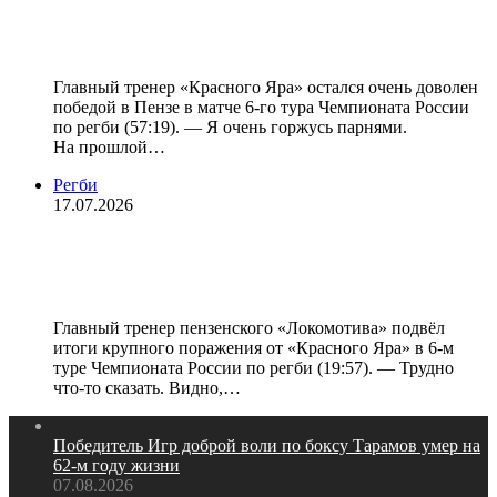
Ульрих Бейерс: «Сыграли лучший
матч в сезоне»
Главный тренер «Красного Яра» остался очень доволен
победой в Пензе в матче 6-го тура Чемпионата России
по регби (57:19). — Я очень горжусь парнями.
На прошлой…
Регби
17.07.2026
Александр Янюшкин: «Нельзя
проигрывать с таким счётом»
Главный тренер пензенского «Локомотива» подвёл
итоги крупного поражения от «Красного Яра» в 6-м
туре Чемпионата России по регби (19:57). — Трудно
что-то сказать. Видно,…
Победитель Игр доброй воли по боксу Тарамов умер на
62‑м году жизни
07.08.2026