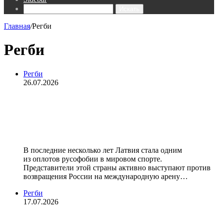
Искать
Главная
/
Регби
Регби
Регби
26.07.2026
Сборную Латвии забанили по
унизительной причине. Прибалты
опозорились на весь мир
В последние несколько лет Латвия стала одним
из оплотов русофобии в мировом спорте.
Представители этой страны активно выступают против
возвращения России на международную арену…
Регби
17.07.2026