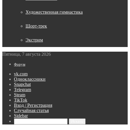
Художественная гимнастика
Шорт-трек
Экстрим
Пятница, 7 августа 2026
Форум
vk.com
Одноклассники
Snapchat
Telegram
Steam
TikTok
Вход / Регистрация
Случайная статья
Sidebar
Искать