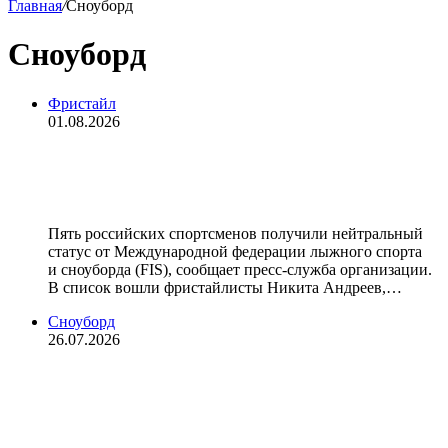
Главная
/
Сноуборд
Сноуборд
Фристайл
01.08.2026
FIS выдала нейтральный статус
пяти российским спортсменам
Пять российских спортсменов получили нейтральный
статус от Международной федерации лыжного спорта
и сноуборда (FIS), сообщает пресс‑служба организации.
В список вошли фристайлисты Никита Андреев,…
Сноуборд
26.07.2026
Призер Олимпийских игр‑1998 в
гигантском слаломе Кестенхольц
погиб из‑за схода лавины