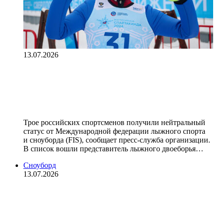
13.07.2026
Трое российских спортсменов
получили нейтральный статус от
FIS
Трое российских спортсменов получили нейтральный
статус от Международной федерации лыжного спорта
и сноуборда (FIS), сообщает пресс‑служба организации.
В список вошли представитель лыжного двоеборья…
Сноуборд
13.07.2026
Австриец Хеммерле завоевал
золото в сноуборд‑кроссе на