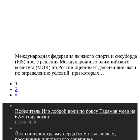
FIS: «Оцениваем дальнейшие шаги
по определению условий, при
которых российские спортсмены
могут быть допущены до
соревнований»
Международная федерация лыжного спорта и сноуборда
(FIS) после решения Международного олимпийского
комитета (МОК) по России оценивает дальнейшие шаги
по определению условий, при которых…
1
2
»
Победитель Игр доброй воли по боксу Тарамов умер на
62‑м году жизни
07.08.2026
Йока получил травму перед боем с Гассиевым,
россиянину ищут нового соперника