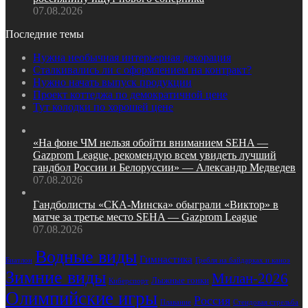
07.08.2026
Последние темы
Нужна необычная интерьерная декорация
Сталкивались ли с оформлением на контракт?
Нужно начать выпуск продукции
Проект коттеджа по демократичной цене
Тут колодки по хорошей цене
«На фоне ЧМ нельзя обойти вниманием SEHA —
Gazprom League, рекомендую всем увидеть лучший
гандбол России и Белоруссии» — Александр Медведев
07.08.2026
Гандболисты «СКА‑Минска» обыграли «Виктор» в
матче за третье место SEHA — Gazprom League
07.08.2026
Водные виды
Гимнастика
Биатлон
Гребля на байдарках и каноэ
Зимние виды
Милан-2026
Лыжные гонки
Киберспорт
Олимпийские игры
Россия
Стендовая стрельба
Плавание