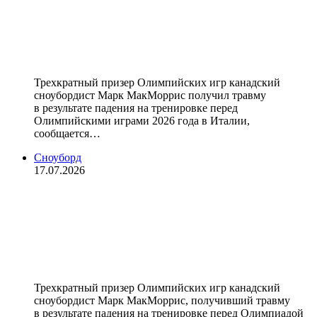
МакМоррис получил травму на
тренировке перед
Олимпиадой‑2026
Трехкратный призер Олимпийских игр канадский
сноубордист Марк МакМоррис получил травму
в результате падения на тренировке перед
Олимпийскими играми 2026 года в Италии,
сообщается…
Сноуборд
17.07.2026
Получивший травму на тренировке
перед Олимпиадой‑2026
сноубордист МакМоррис выписан
из больницы
Трехкратный призер Олимпийских игр канадский
сноубордист Марк МакМоррис, получивший травму
в результате падения на тренировке перед Олимпиадой