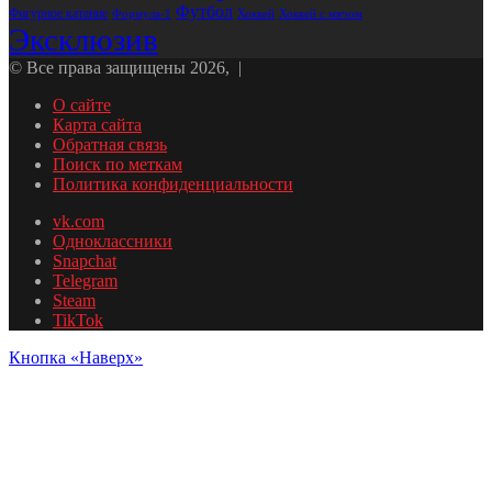
Футбол
Фигурное катание
Формула-1
Хоккей
Хоккей с мячом
Эксклюзив
© Все права защищены 2026, |
О сайте
Карта сайта
Обратная связь
Поиск по меткам
Политика конфиденциальности
vk.com
Одноклассники
Snapchat
Telegram
Steam
TikTok
Кнопка «Наверх»