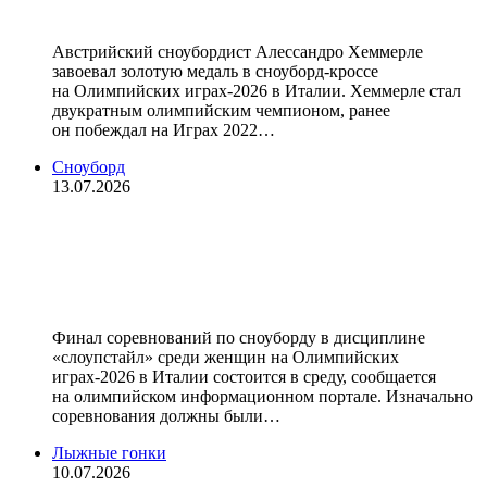
Олимпиаде‑2026
Австрийский сноубордист Алессандро Хеммерле
завоевал золотую медаль в сноуборд‑кроссе
на Олимпийских играх‑2026 в Италии. Хеммерле стал
двукратным олимпийским чемпионом, ранее
он побеждал на Играх 2022…
Сноуборд
13.07.2026
Финал соревнований
сноубордисток в слоупстайле на
Олимпиаде‑2026 состоится в среду
Финал соревнований по сноуборду в дисциплине
«слоупстайл» среди женщин на Олимпийских
играх‑2026 в Италии состоится в среду, сообщается
на олимпийском информационном портале. Изначально
соревнования должны были…
Лыжные гонки
10.07.2026