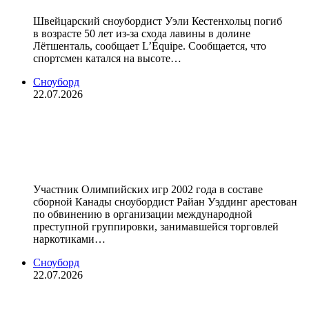
Швейцарский сноубордист Уэли Кестенхольц погиб
в возрасте 50 лет из‑за схода лавины в долине
Лётшенталь, сообщает L’Équipe. Сообщается, что
спортсмен катался на высоте…
Сноуборд
22.07.2026
Бывший канадский сноубордист
Уэддинг арестован по обвинению в
наркоторговле
Участник Олимпийских игр 2002 года в составе
сборной Канады сноубордист Райан Уэддинг арестован
по обвинению в организации международной
преступной группировки, занимавшейся торговлей
наркотиками…
Сноуборд
22.07.2026
Канадский сноубордист