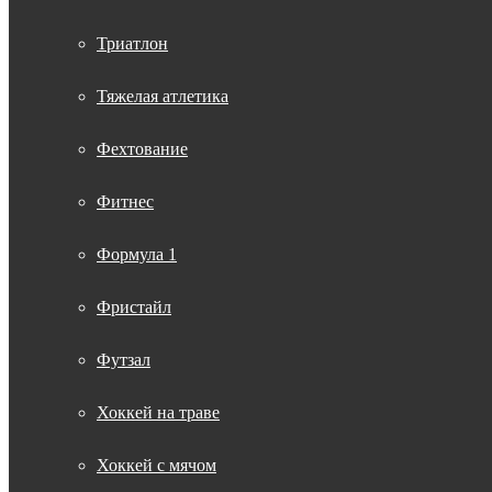
Триатлон
Тяжелая атлетика
Фехтование
Фитнес
Формула 1
Фристайл
Футзал
Хоккей на траве
Хоккей с мячом