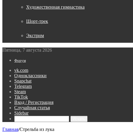
Художественная гимнастика
Шорт-трек
Экстрим
Пятница, 7 августа 2026
Форум
vk.com
Одноклассники
Snapchat
Telegram
Steam
TikTok
Вход / Регистрация
Случайная статья
Sidebar
Искать
Главная
/
Стрельба из лука