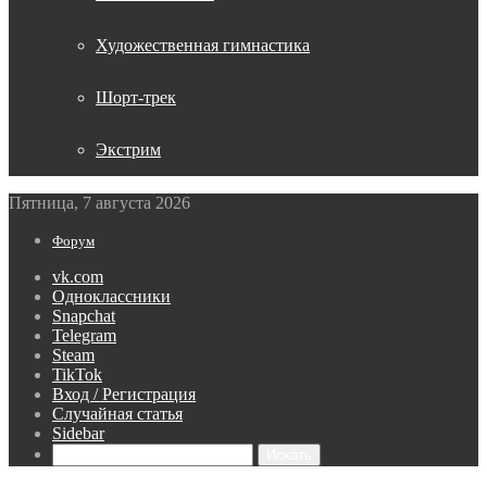
Художественная гимнастика
Шорт-трек
Экстрим
Пятница, 7 августа 2026
Форум
vk.com
Одноклассники
Snapchat
Telegram
Steam
TikTok
Вход / Регистрация
Случайная статья
Sidebar
Искать