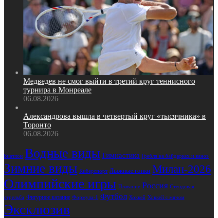
Медведев не смог выйти в третий круг теннисного
турнира в Монреале
06.08.2026
Александрова вышла в четвертый круг «тысячника» в
Торонто
06.08.2026
Водные виды
Гимнастика
Биатлон
Гребля на байдарках и каноэ
Зимние виды
Милан-2026
Лыжные гонки
Киберспорт
Олимпийские игры
Россия
Стендовая
Плавание
Футбол
Фигурное катание
стрельба
Формула-1
Хоккей
Хоккей с мячом
Эксклюзив