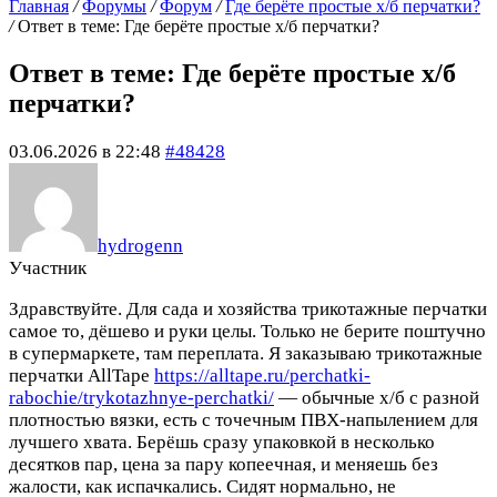
Главная
/
Форумы
/
Форум
/
Где берёте простые х/б перчатки?
/
Ответ в теме: Где берёте простые х/б перчатки?
Ответ в теме: Где берёте простые х/б
перчатки?
03.06.2026 в 22:48
#48428
hydrogenn
Участник
Здравствуйте. Для сада и хозяйства трикотажные перчатки
самое то, дёшево и руки целы. Только не берите поштучно
в супермаркете, там переплата. Я заказываю трикотажные
перчатки AllTape
https://alltape.ru/perchatki-
rabochie/trykotazhnye-perchatki/
— обычные х/б с разной
плотностью вязки, есть с точечным ПВХ-напылением для
лучшего хвата. Берёшь сразу упаковкой в несколько
десятков пар, цена за пару копеечная, и меняешь без
жалости, как испачкались. Сидят нормально, не