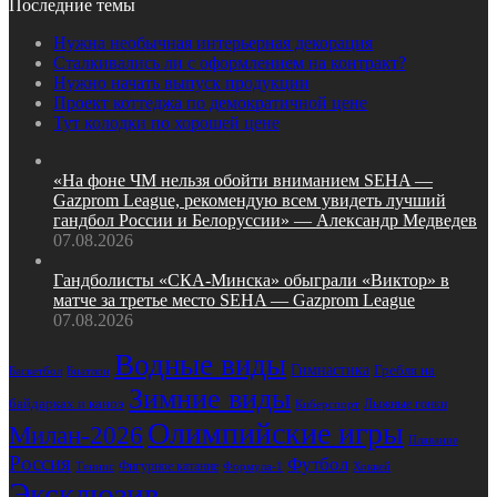
Последние темы
Нужна необычная интерьерная декорация
Сталкивались ли с оформлением на контракт?
Нужно начать выпуск продукции
Проект коттеджа по демократичной цене
Тут колодки по хорошей цене
«На фоне ЧМ нельзя обойти вниманием SEHA —
Gazprom League, рекомендую всем увидеть лучший
гандбол России и Белоруссии» — Александр Медведев
07.08.2026
Гандболисты «СКА‑Минска» обыграли «Виктор» в
матче за третье место SEHA — Gazprom League
07.08.2026
Водные виды
Гимнастика
Гребля на
Биатлон
Баскетбол
Зимние виды
байдарках и каноэ
Лыжные гонки
Киберспорт
Олимпийские игры
Милан-2026
Плавание
Россия
Футбол
Фигурное катание
Формула-1
Хоккей
Теннис
Эксклюзив