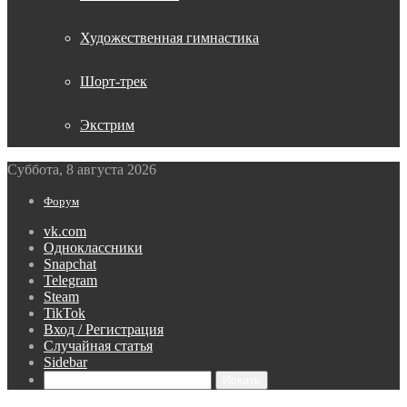
Художественная гимнастика
Шорт-трек
Экстрим
Суббота, 8 августа 2026
Форум
vk.com
Одноклассники
Snapchat
Telegram
Steam
TikTok
Вход / Регистрация
Случайная статья
Sidebar
Искать