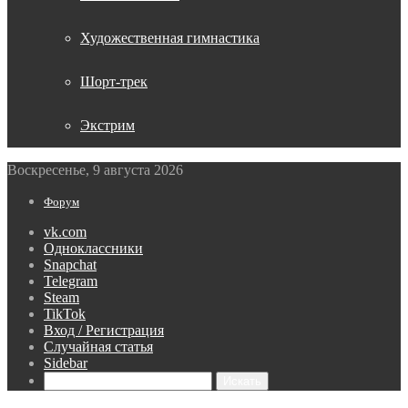
Художественная гимнастика
Шорт-трек
Экстрим
Воскресенье, 9 августа 2026
Форум
vk.com
Одноклассники
Snapchat
Telegram
Steam
TikTok
Вход / Регистрация
Случайная статья
Sidebar
Искать