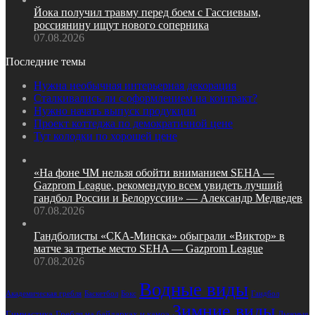
Йока получил травму перед боем с Гассиевым,
россиянину ищут нового соперника
07.08.2026
Последние темы
Нужна необычная интерьерная декорация
Сталкивались ли с оформлением на контракт?
Нужно начать выпуск продукции
Проект коттеджа по демократичной цене
Тут колодки по хорошей цене
«На фоне ЧМ нельзя обойти вниманием SEHA —
Gazprom League, рекомендую всем увидеть лучший
гандбол России и Белоруссии» — Александр Медведев
07.08.2026
Гандболисты «СКА‑Минска» обыграли «Виктор» в
матче за третье место SEHA — Gazprom League
07.08.2026
Водные виды
Академическая гребля
Баскетбол
Бокс
Гандбол
Зимние виды
Гимнастика
Гребля на байдарках и каноэ
Лыжные