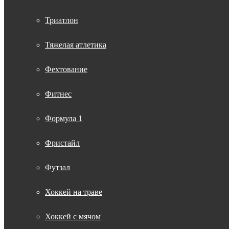
Триатлон
Тяжелая атлетика
Фехтование
Фитнес
Формула 1
Фристайл
Футзал
Хоккей на траве
Хоккей с мячом