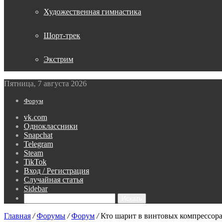
Художественная гимнастика
Шорт-трек
Экстрим
Пятница, 7 августа 2026
Форум
vk.com
Одноклассники
Snapchat
Telegram
Steam
TikTok
Вход / Регистрация
Случайная статья
Sidebar
Искать
Главная
/
Форумы
/
Форум
/
Кто шарит в винтовых компрессор