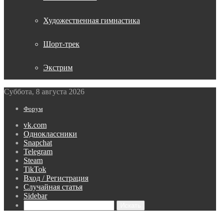
Художественная гимнастика
Шорт-трек
Экстрим
Суббота, 8 августа 2026
Форум
vk.com
Одноклассники
Snapchat
Telegram
Steam
TikTok
Вход / Регистрация
Случайная статья
Sidebar
Искать