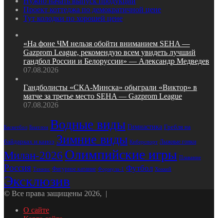
Нужно начать выпуск продукции
Проект коттеджа по демократичной цене
Тут колодки по хорошей цене
«На фоне ЧМ нельзя обойти вниманием SEHA —
Gazprom League, рекомендую всем увидеть лучший
гандбол России и Белоруссии» — Александр Медведев
07.08.2026
Гандболисты «СКА‑Минска» обыграли «Виктор» в
матче за третье место SEHA — Gazprom League
07.08.2026
Водные виды
Гимнастика
Гребля на
Биатлон
Баскетбол
Зимние виды
байдарках и каноэ
Лыжные гонки
Киберспорт
Олимпийские игры
Милан-2026
Плавание
Россия
Футбол
Фигурное катание
Формула-1
Хоккей
Теннис
Эксклюзив
© Все права защищены 2026, |
О сайте