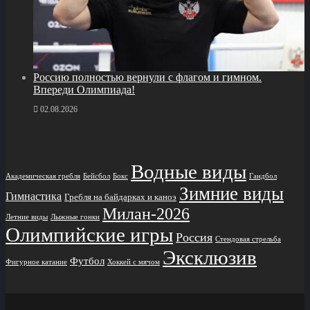
Россию полностью вернули с флагом и гимном.
Впереди Олимпиада!
02.08.2026
Водные виды
Академическая гребля
Бейсбол
Бокс
Гандбол
Зимние виды
Гимнастика
Гребля на байдарках и каноэ
Милан-2026
Лыжные гонки
Летние виды
Олимпийские игры
Россия
Стендовая стрельба
Эксклюзив
Футбол
Фигурное катание
Хоккей с мячом