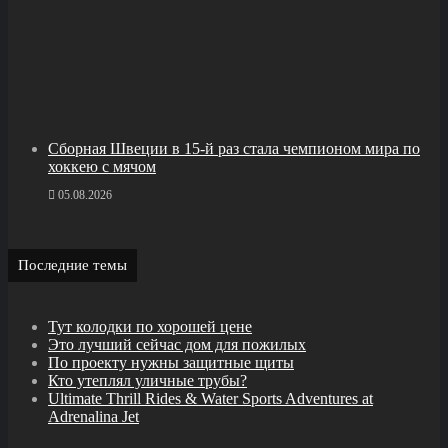
Сборная Швеции в 15‑й раз стала чемпионом мира по
хоккею с мячом
05.08.2026
Последние темы
Тут колодки по хорошей цене
Это лучший сейчас дом для пожилых
По проекту нужны защитные щиты
Кто утеплял уличные трубы?
Ultimate Thrill Rides & Water Sports Adventures at
Adrenalina Jet