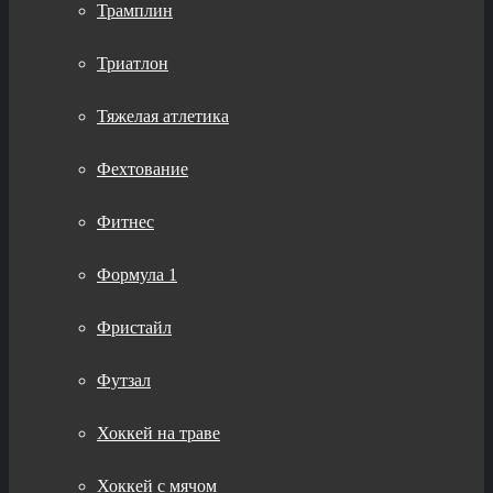
Трамплин
Триатлон
Тяжелая атлетика
Фехтование
Фитнес
Формула 1
Фристайл
Футзал
Хоккей на траве
Хоккей с мячом