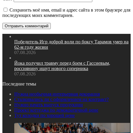
Сохранить моё имя, email и адрес сайта в этом браузере для
последующих моих комментариев.
Победитель Игр доброй воли по боксу Тарамов умер на
62‑м году жизни
07.08.2026
Йока получил травму перед боем с Гассиевым,
россиянину ищут нового соперника
07.08.2026
Последние темы
Нужна необычная интерьерная декорация
Сталкивались ли с оформлением на контракт?
Нужно начать выпуск продукции
Проект коттеджа по демократичной цене
Тут колодки по хорошей цене