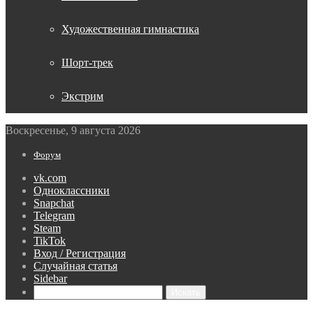
Художественная гимнастика
Шорт-трек
Экстрим
Воскресенье, 9 августа 2026
Форум
vk.com
Одноклассники
Snapchat
Telegram
Steam
TikTok
Вход / Регистрация
Случайная статья
Sidebar
Искать