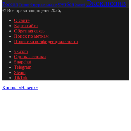
Эксклюзив
Россия
Футбол
Фигурное катание
Хоккей
Теннис
© Все права защищены 2026, |
О сайте
Карта сайта
Обратная связь
Поиск по меткам
Политика конфиденциальности
vk.com
Одноклассники
Snapchat
Telegram
Steam
TikTok
Кнопка «Наверх»