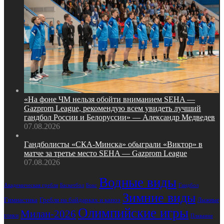
«На фоне ЧМ нельзя обойти вниманием SEHA —
Gazprom League, рекомендую всем увидеть лучший
гандбол России и Белоруссии» — Александр Медведев
07.08.2026
Гандболисты «СКА‑Минска» обыграли «Виктор» в
матче за третье место SEHA — Gazprom League
07.08.2026
Водные виды
Академическая гребля
Баскетбол
Бокс
Гандбол
Зимние виды
Гимнастика
Гребля на байдарках и каноэ
Лыжные
Олимпийские игры
Милан-2026
гонки
Плавание