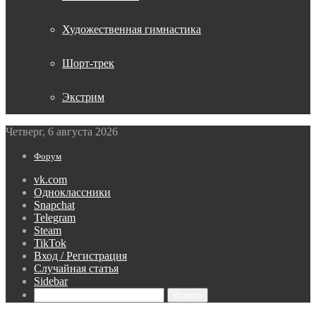
Художественная гимнастика
Шорт-трек
Экстрим
Четверг, 6 августа 2026
Форум
vk.com
Одноклассники
Snapchat
Telegram
Steam
TikTok
Вход / Регистрация
Случайная статья
Sidebar
Искать