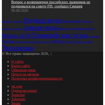
Вопрос о возвращении российских лыжников не
поднимался на совете FIS, сообщил Свищев
06.08.2026
Водные виды
Гимнастика
Биатлон
Гребля на
Баскетбол
Зимние виды
Лыжные гонки
байдарках и каноэ
Киберспорт
Олимпийские игры
Милан-2026
Плавание
Россия
Футбол
Стендовая стрельба
Формула-1
Хоккей
Хоккей с мячом
Эксклюзив
© Все права защищены 2026, |
О сайте
Карта сайта
Обратная связь
Поиск по меткам
Политика конфиденциальности
vk.com
Одноклассники
Snapchat
Telegram
Steam