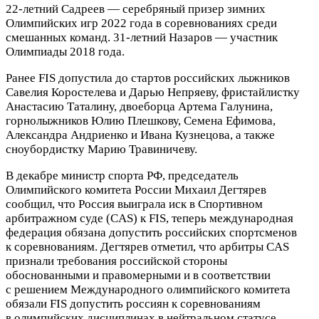
22‑летний Садреев — серебряный призер зимних
Олимпийских игр 2022 года в соревнованиях среди
смешанных команд. 31‑летний Назаров — участник
Олимпиады 2018 года.
Ранее FIS допустила до стартов российских лыжников
Савелия Коростелева и Дарью Непряеву, фристайлистку
Анастасию Таталину, двоеборца Артема Галунина,
горнолыжников Юлию Плешкову, Семена Ефимова,
Александра Андриенко и Ивана Кузнецова, а также
сноубордистку Марию Травиничеву.
В декабре министр спорта РФ, председатель
Олимпийского комитета России Михаил Дегтярев
сообщил, что Россия выиграла иск в Спортивном
арбитражном суде (CAS) к FIS, теперь международная
федерация обязана допустить российских спортсменов
к соревнованиям. Дегтярев отметил, что арбитры CAS
признали требования российской стороны
обоснованными и правомерными и в соответствии
с решением Международного олимпийского комитета
обязали FIS допустить россиян к соревнованиям
в олимпийских дисциплинах в нейтральном статусе,