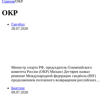
Главная
/
ОКР
ОКР
Гандбол
28.07.2026
Дегтярев — о допуске российских
гандболистов: «Процесс
возвращения России в мировой
спорт значительно ускорился»
Министр спорта РФ, председатель Олимпийского
комитета России (ОКР) Михаил Дегтярев назвал
решение Международной федерации гандбола (IHF)
продолжением поэтапного возвращения российских…
Биатлон
09.07.2026
В IBU заявили, что несмотря на