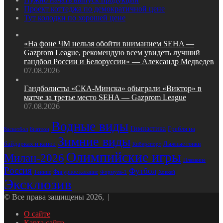
Проект коттеджа по демократичной цене
Тут колодки по хорошей цене
«На фоне ЧМ нельзя обойти вниманием SEHA —
Gazprom League, рекомендую всем увидеть лучший
гандбол России и Белоруссии» — Александр Медведев
07.08.2026
Гандболисты «СКА‑Минска» обыграли «Виктор» в
матче за третье место SEHA — Gazprom League
07.08.2026
Водные виды
Гимнастика
Гребля на
Биатлон
Баскетбол
Зимние виды
байдарках и каноэ
Лыжные гонки
Киберспорт
Олимпийские игры
Милан-2026
Плавание
Россия
Футбол
Фигурное катание
Формула-1
Хоккей
Теннис
Эксклюзив
© Все права защищены 2026, |
О сайте
Карта сайта