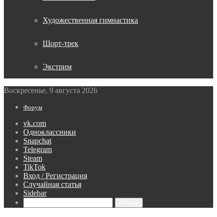
Художественная гимнастика
Шорт-трек
Экстрим
Воскресенье, 9 августа 2026
Форум
vk.com
Одноклассники
Snapchat
Telegram
Steam
TikTok
Вход / Регистрация
Случайная статья
Sidebar
Искать