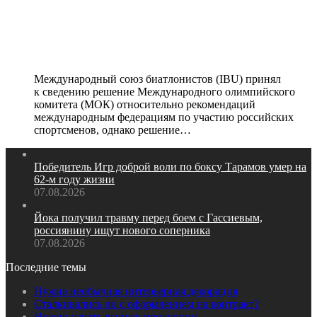
решение МОК, позиция по
отстранению российских
биатлонистов остается в силе
Международный союз биатлонистов (IBU) принял
к сведению решение Международного олимпийского
комитета (МОК) относительно рекомендаций
международным федерациям по участию российских
спортсменов, однако решение…
Победитель Игр доброй воли по боксу Тарамов умер на
62‑м году жизни
07.08.2026
Йока получил травму перед боем с Гассиевым,
россиянину ищут нового соперника
07.08.2026
Последние темы
Нужна необычная интерьерная декорация
Сталкивались ли с оформлением на контракт?
Нужно начать выпуск продукции