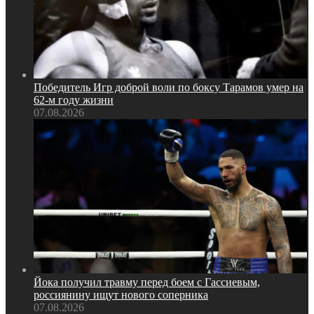
Победитель Игр доброй воли по боксу Тарамов умер на
62‑м году жизни
07.08.2026
Йока получил травму перед боем с Гассиевым,
россиянину ищут нового соперника
07.08.2026