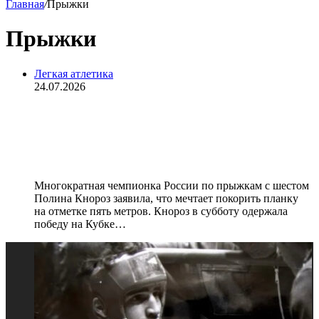
Главная
/
Прыжки
Прыжки
Легкая атлетика
24.07.2026
Полина Кнороз: «У меня две цели:
добраться до пяти метров, а потом
уже мировой рекорд»
Многократная чемпионка России по прыжкам с шестом
Полина Кнороз заявила, что мечтает покорить планку
на отметке пять метров. Кнороз в субботу одержала
победу на Кубке…