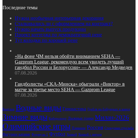
Последние темы
Нужна необычная интерьерная декорация
Сталкивались ли с оформлением на контракт?
Нужно начать выпуск продукции
Проект коттеджа по демократичной цене
Тут колодки по хорошей цене
«На фоне ЧМ нельзя обойти вниманием SEHA —
Gazprom League, рекомендую всем увидеть лучший
гандбол России и Белоруссии» — Александр Медведев
07.08.2026
Гандболисты «СКА‑Минска» обыграли «Виктор» в
матче за третье место SEHA — Gazprom League
07.08.2026
Водные виды
Гимнастика
Биатлон
Гребля на байдарках и каноэ
Зимние виды
Милан-2026
Лыжные гонки
Киберспорт
Олимпийские игры
Россия
Стендовая стрельба
Плавание
Футбол
Фигурное катание
Формула-1
Хоккей
Хоккей с мячом