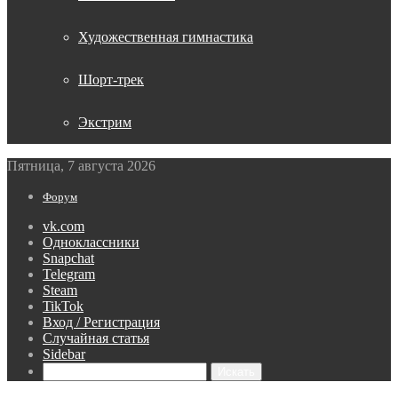
Художественная гимнастика
Шорт-трек
Экстрим
Пятница, 7 августа 2026
Форум
vk.com
Одноклассники
Snapchat
Telegram
Steam
TikTok
Вход / Регистрация
Случайная статья
Sidebar
Искать